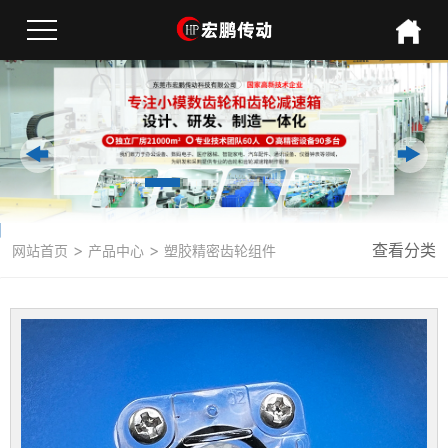
>
>
查看分类
网站首页
产品中心
塑胶精密齿轮组件