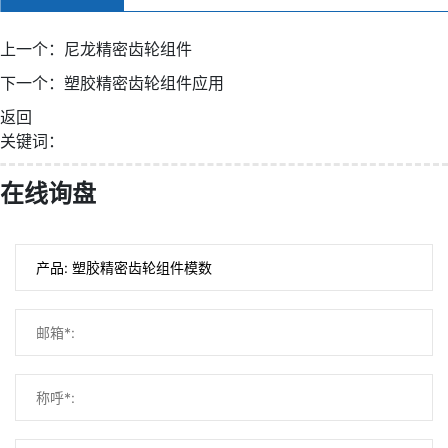
上一个：
尼龙精密齿轮组件
下一个：
塑胶精密齿轮组件应用
返回
关键词：
在线询盘
微信号：
点击复制微信号